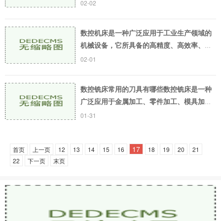
移动的机床。 在数控机床上，原点是一种非
02-02
常重要的概念，它是整个数控加工过程的基
础。 数控
数控机床是一种广泛应用于工业生产领域的
机械设备，它所具备的高精度、高效率、高
稳定性等特点，使它在精细加工、生产制
02-01
造、模具加工、零件加工等领域中得到了广
泛的应用。不
数控铣床常用的刀具有哪些数控铣床是一种
广泛应用于金属加工、零件加工、模具加工
等领域的机床。在数控铣床的加工过程中，
01-31
不同的加工任务需要不同的刀具。了解数控
铣床常用的
17
首页
上一页
12
13
14
15
16
18
19
20
21
22
下一页
末页