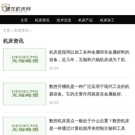
主页
机床资讯
技术交流
机床产品
机床加工
主页
>
机床资讯
>
机床资讯
机床是指用以加工各种金属和非金属材料的
设备，近几年，五轴和六轴机床成为了机床
行业的热门话题。这两个机床有什么区别
02-03
呢？下面本文将为大家详细介绍五轴六轴机
床的区别。五
数控开槽机是一种广泛应用于现代工业的机
器设备。它的主要作用就是在金属板材、木
材板材等材料上进行开槽、切割等加工过
02-03
程。使用数控开槽机，能够大大提高生产效
率和加工准确
数控机床原点一般处于什么位置？数控机床
是一种通过计算机程序来控制主轴和工具台