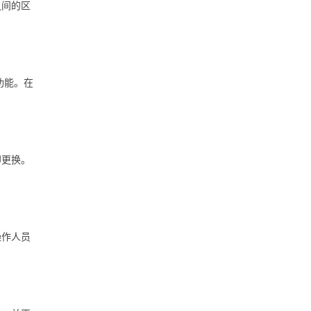
之间的区
功能。在
即更换。
操作人员