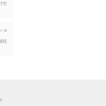
时也
1-18
械结
所有