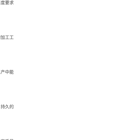
洁度要求
的加工工
生产中能
、持久的