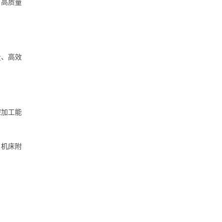
、高质量
量、高效
控加工能
、机床附
。